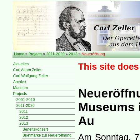
Home
»
Projects
»
2011-2020
»
2013
»
Neueröffnung
This site does
Aktuelles
Carl Adam Zeller
Carl Wolfgang Zeller
Archive
Museum
Neueröffnu
Projects
2001-2010
Museums im
2011-2020
2011
Au
2012
2013
Benefizkonzert
Am Sonntag, 7.
Briefmarke zur Neueröffnung