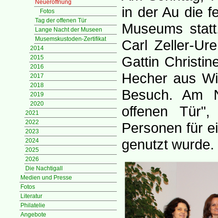
Neueröffnung
in der Au die f
Fotos
Tag der offenen Tür
Museums statt.
Lange Nacht der Museen
Musemskustoden-Zertifikat
Carl Zeller-Ur
2014
Gattin Christin
2015
2016
Hecher aus Wie
2017
2018
Besuch. Am N
2019
2020
offenen Tür",
2021
2022
Personen für 
2023
genutzt wurde.
2024
2025
2026
Die Nachtigall
Medien und Presse
Fotos
Literatur
Philatelie
Angebote