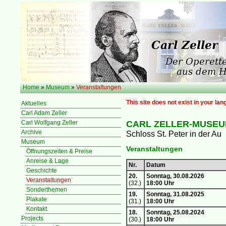
Home
»
Museum
»
Veranstaltungen
This site does not exist in your lan
Aktuelles
Carl Adam Zeller
Carl Wolfgang Zeller
CARL ZELLER-MUSE
Archive
Schloss St. Peter in der Au
Museum
Veranstaltungen
Öffnungszeiten & Preise
Anreise & Lage
Nr.
Datum
Geschichte
20.
Sonntag, 30.08.2026
Veranstaltungen
(32.)
18:00 Uhr
Sonderthemen
19.
Sonntag, 31.08.2025
Plakate
(31.)
18:00 Uhr
Kontakt
18.
Sonntag, 25.08.2024
Projects
(30.)
18:00 Uhr