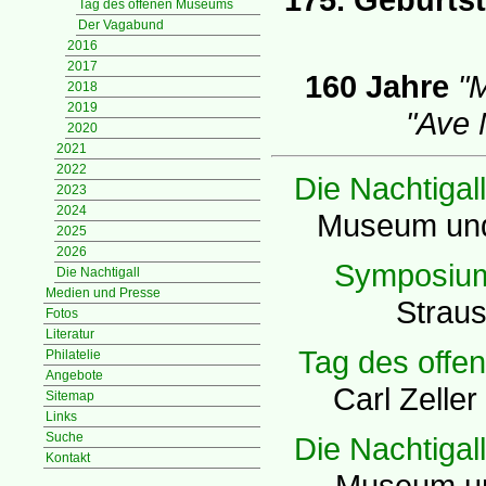
Tag des offenen Museums
Der Vagabund
2016
2017
160 Jahre
"M
2018
2019
"Ave 
2020
2021
2022
Die Nachtigall
2023
2024
Museum und 
2025
2026
Symposium
Die Nachtigall
Medien und Presse
Strau
Fotos
Literatur
Tag des off
Philatelie
Angebote
Carl Zeller
Sitemap
Links
Suche
Die Nachtigall
Kontakt
Museum und