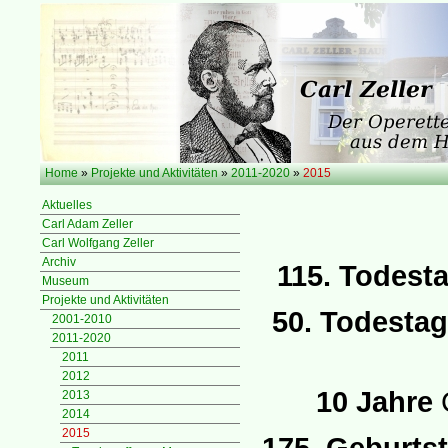
Home
»
Projekte und Aktivitäten
»
2011-2020
»
2015
Aktuelles
Carl Adam Zeller
Carl Wolfgang Zeller
Archiv
115. Todest
Museum
Projekte und Aktivitäten
50. Todestag
2001-2010
2011-2020
2011
2012
10 Jahre
C
2013
2014
2015
175. Geburts