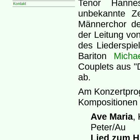
Tenor Hannes
Kontakt
unbekannte Ze
Männerchor des
der Leitung vo
des Liederspie
Bariton
Micha
Couplets aus "
ab.
Am Konzertpro
Kompositionen v
Ave Maria
,
Peter/Au
Lied zum H