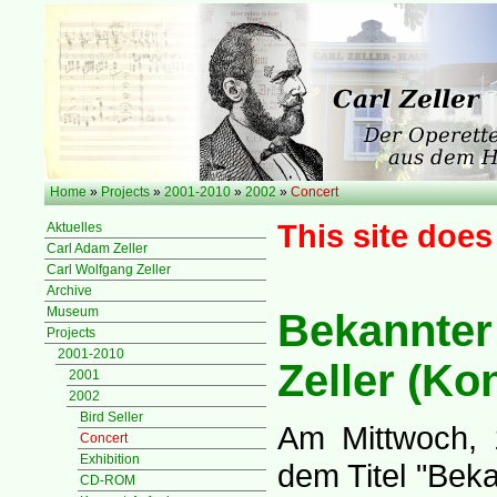
Home
»
Projects
»
2001-2010
»
2002
»
Concert
This site does
Aktuelles
Carl Adam Zeller
Carl Wolfgang Zeller
Archive
Museum
Bekannter
Projects
2001-2010
Zeller (Ko
2001
2002
Bird Seller
Am Mittwoch, 
Concert
Exhibition
dem Titel "Beka
CD-ROM