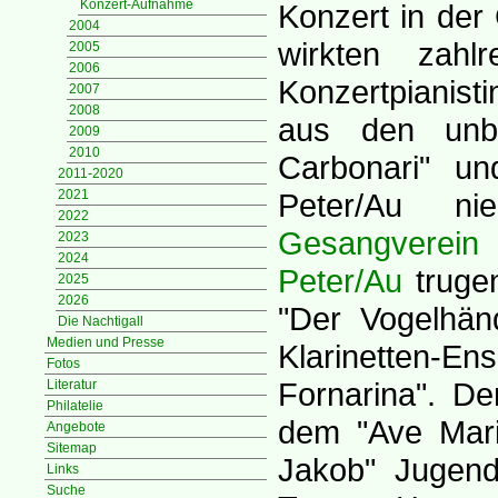
Konzert-Aufnahme
Konzert in der 
2004
wirkten zahl
2005
2006
Konzertpianist
2007
2008
aus den unbe
2009
2010
Carbonari" un
2011-2020
2021
Peter/Au ni
2022
Gesangverein 
2023
2024
Peter/Au
trugen
2025
2026
"Der Vogelhänd
Die Nachtigall
Medien und Presse
Klarinetten-E
Fotos
Fornarina". D
Literatur
Philatelie
dem "Ave Mari
Angebote
Sitemap
Jakob" Jugend
Links
Suche