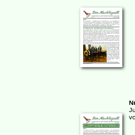
Nr
J
vo