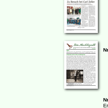
Nr
Nr
Er