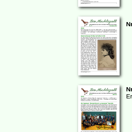
Nr
Nr
Er