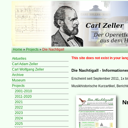
Home
»
Projects
»
Die Nachtigall
This site does not exist in your lan
Aktuelles
Carl Adam Zeller
Carl Wolfgang Zeller
Die Nachtigall - Information
Archive
Erscheint seit September 2011, 1x bi
Museum
Projects
Musikhistorische Kurzartikel, Bericht
2001-2010
2011-2020
Nr
2021
2022
2023
2024
2025