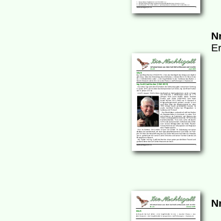
Nr
Er
Nr