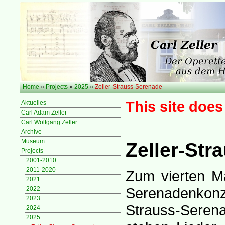
Home
»
Projects
»
2025
»
Zeller-Strauss-Serenade
This site does
Aktuelles
Carl Adam Zeller
Carl Wolfgang Zeller
Archive
Museum
Zeller-Str
Projects
2001-2010
2011-2020
Zum vierten Ma
2021
Serenadenkonze
2022
2023
Strauss-Sere
2024
2025