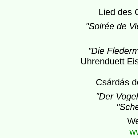
Lied des 
"Soirée de V
"Die Fleder
Uhrenduett Eis
Csárdás d
"Der Vogel
"Sche
We
w