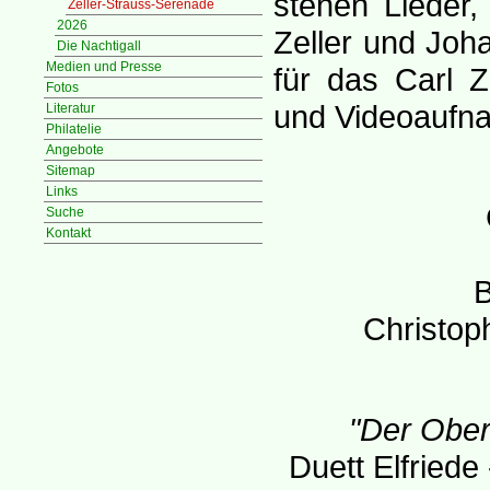
stehen Lieder,
Zeller-Strauss-Serenade
2026
Zeller und Joh
Die Nachtigall
Medien und Presse
für das Carl Z
Fotos
und Videoaufna
Literatur
Philatelie
Angebote
Sitemap
Links
Suche
Kontakt
B
Christop
"Der Ober
Duett Elfriede