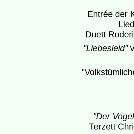
Entrée der
Lie
Duett Roder
"Liebesleid"
v
"Volkstümlich
"Der Vogel
Terzett Chr