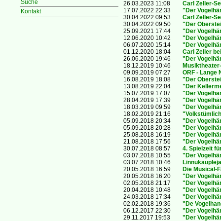
Suche
26.03.2023 11:08
Carl Zeller-S
17.07.2022 22:33
"Der Vogelhän
Kontakt
30.04.2022 09:53
Carl Zeller-S
30.04.2022 09:50
"Der Oberstei
25.09.2021 17:44
"Der Vogelhän
12.06.2020 10:42
"Der Vogelhä
06.07.2020 15:14
"Der Vogelh
01.12.2020 18:04
Carl Zeller b
26.06.2020 19:46
"Der Vogelhän
18.12.2019 10:46
Musiktheater
09.09.2019 07:27
ORF - Lange 
16.08.2019 18:08
"Der Obersteig
13.08.2019 22:04
"Der Kellerm
15.07.2019 17:07
"Der Vogelhä
28.04.2019 17:39
"Der Vogelhä
18.03.2019 09:59
"Der Vogelhän
18.02.2019 21:16
"Volkstümlich
05.09.2018 20:34
"Der Vogelhän
05.09.2018 20:28
"Der Vogelhä
25.08.2018 16:19
"Der Vogelhä
21.08.2018 17:56
"Der Vogelhän
30.07.2018 08:57
4. Spielzeit 
03.07.2018 10:55
"Der Vogelhän
03.07.2018 10:46
Linnukaupleja
20.05.2018 16:59
Die Musical-F
20.05.2018 16:20
"Der Vogelhän
02.05.2018 21:17
"Der Vogelhän
20.04.2018 10:48
"Der Vogelhä
24.03.2018 17:34
"Der Vogelhän
02.02.2018 19:36
"De Vogelhand
06.12.2017 22:30
"Der Vogelhän
29.11.2017 19:53
"Der Vogelhän