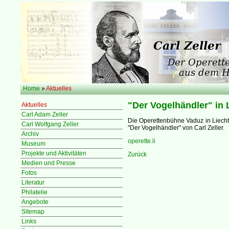
Home
»
Aktuelles
"Der Vogelhändler" in 
Aktuelles
Carl Adam Zeller
Die Operettenbühne Vaduz in Liechte
Carl Wolfgang Zeller
"Der Vogelhändler" von Carl Zeller.
Archiv
operette.li
Museum
Projekte und Aktivitäten
Zurück
Medien und Presse
Fotos
Literatur
Philatelie
Angebote
Sitemap
Links