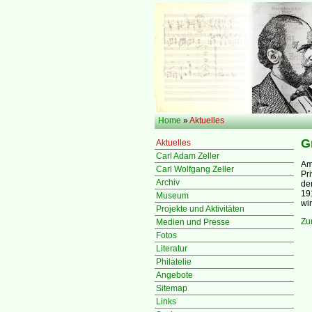
Home
»
Aktuelles
G
Aktuelles
Carl Adam Zeller
Am
Carl Wolfgang Zeller
Pr
Archiv
de
19
Museum
wi
Projekte und Aktivitäten
Zu
Medien und Presse
Fotos
Literatur
Philatelie
Angebote
Sitemap
Links