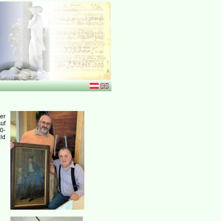
er
uf
0-
ld