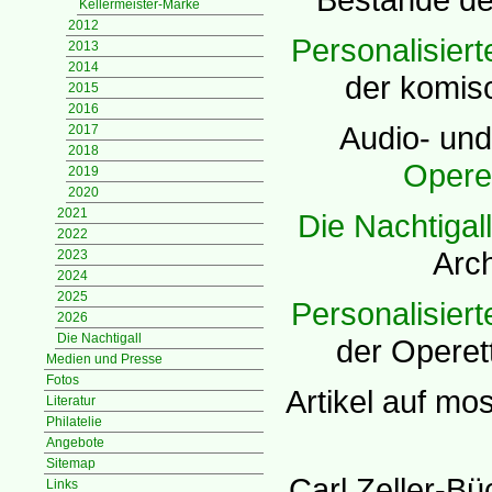
Kellermeister-Marke
2012
Personalisiert
2013
2014
der komi
2015
2016
Audio- un
2017
2018
Opere
2019
2020
2021
Die Nachtigall
2022
Arch
2023
2024
2025
Personalisiert
2026
Die Nachtigall
der Opere
Medien und Presse
Fotos
Artikel auf mos
Literatur
Philatelie
Angebote
Sitemap
Carl Zeller-Bü
Links