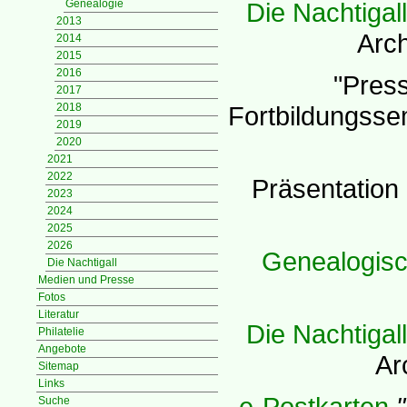
Genealogie
Die Nachtigall
2013
Arch
2014
2015
2016
"Press
2017
2018
Fortbildungsse
2019
2020
2021
2022
Präsentation
2023
2024
2025
2026
Genealogis
Die Nachtigall
Medien und Presse
Fotos
Literatur
Die Nachtigall
Philatelie
Angebote
Ar
Sitemap
Links
e-Postkarten
Suche