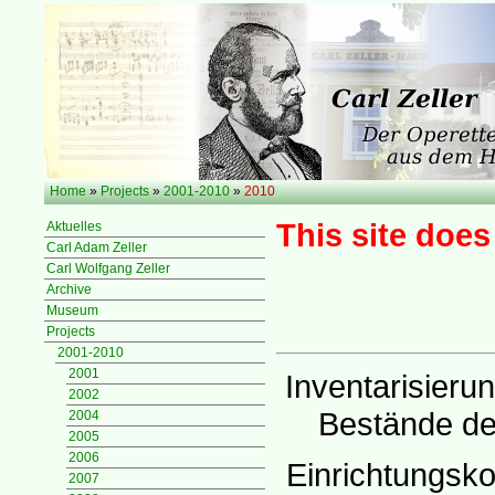
Home
»
Projects
»
2001-2010
»
2010
This site does
Aktuelles
Carl Adam Zeller
Carl Wolfgang Zeller
Archive
Museum
Projects
2001-2010
2001
Inventarisierun
2002
Bestände de
2004
2005
2006
Einrichtungsko
2007