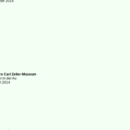
ober 2014
re Carl Zeller-Museum
er in der Au
il 2014