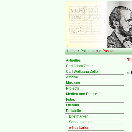
Home
»
Philatelie
»
e-Postkarten
Th
Aktuelles
Carl Adam Zeller
Carl Wolfgang Zeller
e-
Archive
Museum
Projects
Medien und Presse
Fotos
Literatur
Philatelie
Briefmarken
Sonderstempel
e-Postkarten