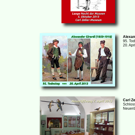
Alexan
95. To
20. Apr
Carl Z
Schloss
Neueröf