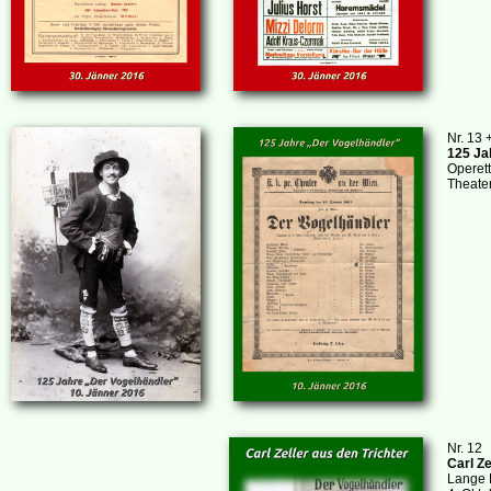
Nr. 13 
125 Ja
Operett
Theate
Nr. 12
Carl Ze
Lange 