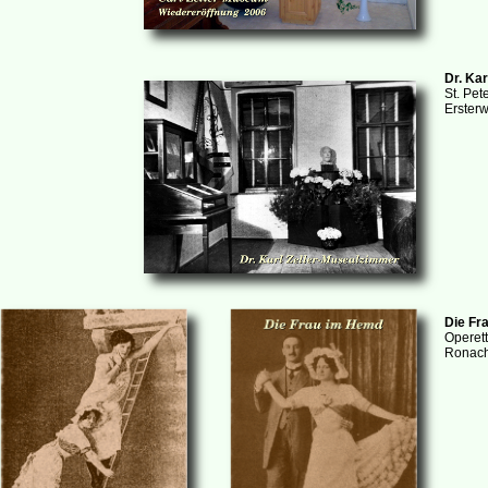
Dr. Ka
St. Pet
Ersterw
Die Fr
Operett
Ronach