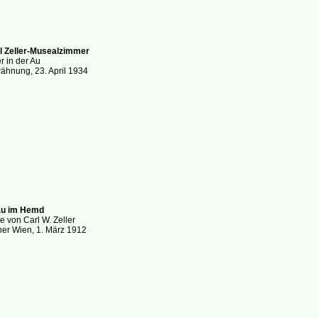
rl Zeller-Musealzimmer
er in der Au
ähnung, 23. April 1934
au im Hemd
e von Carl W. Zeller
er Wien, 1. März 1912