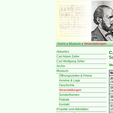
Home
»
Museum
»
Veranstaltungen
Aktuelles
C
Carl Adam Zeller
Sc
Carl Wolfgang Zeller
Ve
Archiv
Museum
Nr
Öffnungszeiten & Preise
2
Anreise & Lage
(3
Geschichte
1
Veranstaltungen
(3
Sonderthemen
1
Plakate
(3
Kontakt
1
Projekte und Aktivitäten
(2