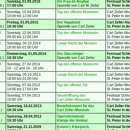
Sonntag, 01.05.2016
Die Frau im Negligé
Festsaal
Schl
6.)
17:00 Uhr
Operette von Carl W. Zeller
St. Peter in d
5.
Sonntag, 10.04.2016
Tag des offenen Museums
Carl Zeller-M
10:00 bis 12:00 Uhr
St. Peter in de
Freitag, 01.05.2015
Der Vagabund
Carl Zeller-Ha
4.)
19:30 Uhr
Operette von Carl Zeller
St. Peter in d
3.
Sonntag, 12.04.2015
Tag des offenen Museums
Carl Zeller-M
09:30 bis 12:00 Uhr
St. Peter in de
2.
Samstag, 04.10.2014
Lange Nacht der Museen
Carl Zeller-M
18:00 bis 01:00 Uhr
St. Peter in de
Donnerstag, 01.05.2014
Der Obersteiger
Festsaal
Schl
1.)
19:30 Uhr
Operette von Carl Zeller
St. Peter in d
0.
Sonntag, 27.04.2014
Tag des offenen Museums
Carl Zeller-M
10 - 12 und 14 - 16 Uhr
St. Peter in de
Samstag, 05.10.2013
Lange Nacht der Museen
Carl Zeller-M
18:00 bis 01:00 Uhr
St. Peter in de
Sonntag, 07.04.2013
Tag der offenen Tür
Carl Zeller-M
14:00 bis 17:00 Uhr
St. Peter in de
Sonntag, 07.04.2013
Neueröffnung des
Festsaal
Schlo
10:00 Uhr
Carl Zeller-Museums
St. Peter in de
Samstag, 16.02.2013
Benefizkonzert für das
Carl Zeller-Ha
.)
19:30 Uhr
Carl Zeller-Museum
St. Peter in d
Samstag, 28.04.2012
Operettenabend:
Festsaal
Schl
.)
19:30 Uhr
Klänge der Heimat
St. Peter in d
Samstag,
21.11.2009
Konzert: Klassisch-
Festsaal
Schl