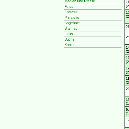
Medien und Presse
1
(2
Fotos
Literatur
1
(2
Philatelie
Angebote
2
Sitemap
Links
2
Suche
Kontakt
1
(2
1
(2
1
(2
11
(2
2
1
(1
9.
(1
1