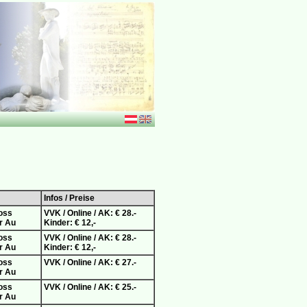
Infos / Preise
oss
VVK / Online / AK: € 28.-
er Au
Kinder: € 12,-
oss
VVK / Online / AK: € 28.-
er Au
Kinder: € 12,-
oss
VVK / Online / AK: € 27.-
er Au
oss
VVK / Online / AK: € 25.-
er Au