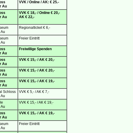
oss
VVK / Online / AK: € 25.-
er Au
oss
VVK € 18,- / Online € 20,-
er Au
AK € 22,-
useum
Regionalticket € 6,-
r Au
useum
Freier Eintritt
r Au
oss
Freiwillige Spenden
er Au
oss
VVK € 15,- / AK € 20,-
er Au
oss
VVK € 15,- / AK € 20,-
er Au
oss
VVK € 15,- / AK € 19,-
er Au
al Schloss
VVK € 5,- / AK € 7,-
r Au
le
VVK € 15,- / AK € 19,-
r Au
oss
VVK € 15,- / AK € 19,-
er Au
useum
Freier Eintritt
r Au