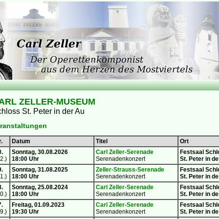
ARL ZELLER-MUSEUM
hloss St. Peter in der Au
ranstaltungen
.
Datum
Titel
Ort
0.
Sonntag, 30.08.2026
Carl Zeller-Serenade
Festsaal Schl
2.)
18:00 Uhr
Serenadenkonzert
St. Peter in d
9.
Sonntag, 31.08.2025
Zeller-Strauss-Serenade
Festsaal Schl
1.)
18:00 Uhr
Serenadenkonzert
St. Peter in d
8.
Sonntag, 25.08.2024
Carl Zeller-Serenade
Festsaal Schl
0.)
18:00 Uhr
Serenadenkonzert
St. Peter in d
7.
Freitag, 01.09.2023
Carl Zeller-Serenade
Festsaal Schl
9.)
19:30 Uhr
Serenadenkonzert
St. Peter in d