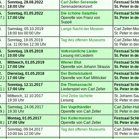
6.
Sonntag, 28.08.2022
Carl Zeller-Serenade
Festsaal Schl
8.)
18:00 Uhr
Serenadenkonzert
St. Peter in d
5.
Sonntag, 01.05.2022
Die schöne Galathée
Festsaal Schl
7.)
17:00 Uhr
Operette von Franz von
St. Peter in d
Suppè
6.
Samstag, 05.10.2019
Lange Nacht der Museen
Carl Zeller-M
18:00 bis 00:00 Uhr
St. Peter in de
5.
Sonntag, 19.05.2019
Tag des offenen Museums
Carl Zeller-M
ca. 11:00 bis 12:30 Uhr
St. Peter in de
4.
Sonntag, 19.05.2019
Volkstümliche Lieder
Festsaal Schl
4.)
10:00 Uhr
Lesung mit Liedern
St. Peter in d
3.
Mittwoch, 01.05.2019
Wiener Blut
Festsaal
Schl
3.)
17:00 Uhr
Operette von Johann Strauss
St. Peter in d
2.
Dienstag, 01.05.2018
Der Bettelstudent
Festsaal
Schl
2.)
17:00 Uhr
Operette von Karl Millöcker
St. Peter in d
.
Sonntag, 12.11.2017
Die Thomasnacht
Festsaal
Schl
1.)
17:00 Uhr
Liederspiel von Carl Zeller
St. Peter in d
0.
Mittwoch, 11.10.2017
Und Zeller lächelte
St. Johann-Sa
19:30 Uhr
Lesung
St. Peter in de
0.
Samstag, 24.06.2017
Der Vogelhändler
Carl Zeller-Hal
9.)
19:30 Uhr
Operette von Carl Zeller
St. Peter in de
Montag, 01.05.2017
Der Kellermeister
Festsaal
Schl
8.)
17:00 Uhr
Operette von Carl Zeller
St. Peter in d
7.
Sonntag, 09.04.2017
Tag des offenen Museums
Carl Zeller-M
10:00 bis 12:00 Uhr
St. Peter in de