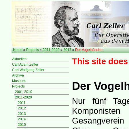
Home
»
Projects
»
2011-2020
»
2017
»
Der Vogelhändler
This site does
Aktuelles
Carl Adam Zeller
Carl Wolfgang Zeller
Archive
Museum
Der Vogel
Projects
2001-2010
2011-2020
Nur fünf Tag
2011
Komponisten
2012
2013
Gesangverein 
2014
2015