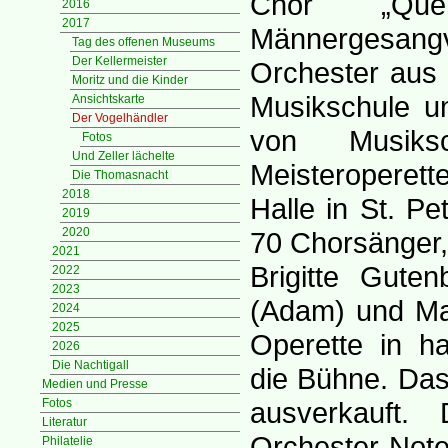
Chor „Que
2016
2017
Männergesa
Tag des offenen Museums
Der Kellermeister
Orchester aus 
Moritz und die Kinder
Musikschule un
Ansichtskarte
Der Vogelhändler
von Musiks
Fotos
Und Zeller lächelte
Meisteroperette
Die Thomasnacht
2018
Halle in St. Pe
2019
2020
70 Chorsänger,
2021
Brigitte Guten
2022
2023
(Adam) und Mart
2024
2025
Operette in ha
2026
Die Nachtigall
die Bühne. Das
Medien und Presse
Fotos
ausverkauft. 
Literatur
Orchester-Note
Philatelie