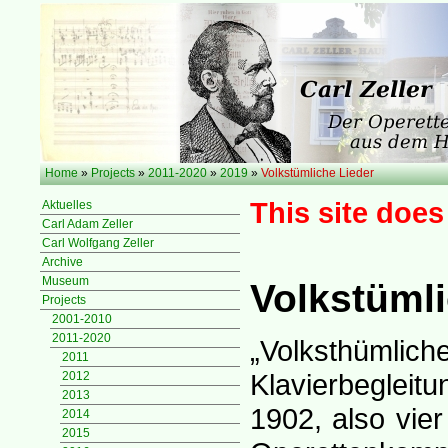
Home
»
Projects
»
2011-2020
»
2019
»
Volkstümliche Lieder
This site does
Aktuelles
Carl Adam Zeller
Carl Wolfgang Zeller
Archive
Museum
Volkstümli
Projects
2001-2010
2011-2020
„Volksthümlic
2011
Klavierbegleitu
2012
2013
1902, also vie
2014
2015