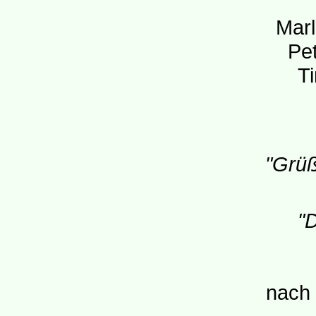
Mar
Pe
Ti
"Grüß
"
nach 