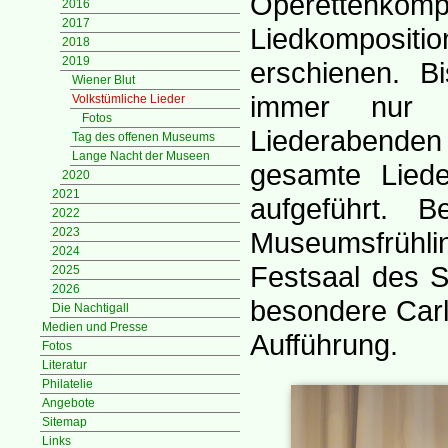
Operettenko
2016
2017
Liedkompositi
2018
2019
erschienen. B
Wiener Blut
immer nur E
Volkstümliche Lieder
Fotos
Liederabende
Tag des offenen Museums
Lange Nacht der Museen
gesamte Liede
2020
2021
aufgeführt.
2022
2023
Museumsfrühli
2024
Festsaal des S
2025
2026
besondere Carl 
Die Nachtigall
Medien und Presse
Aufführung.
Fotos
Literatur
Philatelie
Angebote
Sitemap
Links