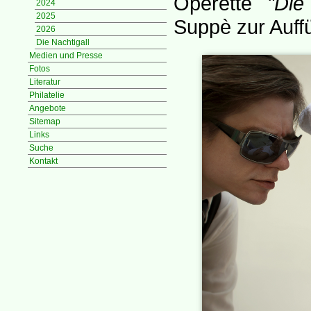
Operette
"Die
2024
2025
Suppè zur Auff
2026
Die Nachtigall
Medien und Presse
Fotos
Literatur
Philatelie
Angebote
Sitemap
Links
Suche
Kontakt