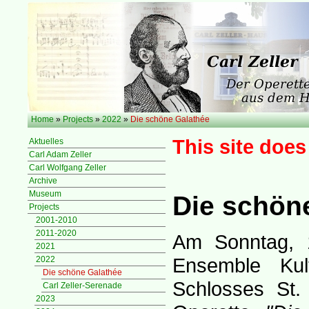
Home
»
Projects
»
2022
»
Die schöne Galathée
This site does
Aktuelles
Carl Adam Zeller
Carl Wolfgang Zeller
Archive
Museum
Die schön
Projects
2001-2010
2011-2020
Am Sonntag, 1
2021
Ensemble Kul
2022
Die schöne Galathée
Schlosses St.
Carl Zeller-Serenade
2023