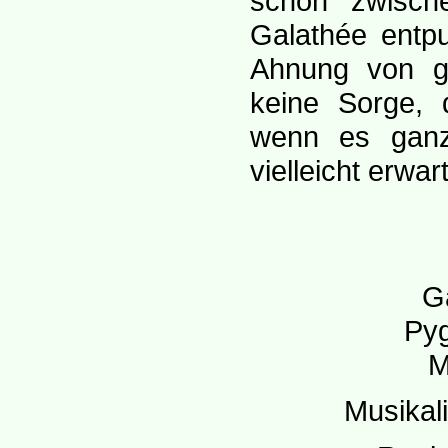
schon zwisch
Galathée entp
Ahnung von ge
keine Sorge, 
wenn es ganz
vielleicht erwart
G
Pyg
M
Musikal