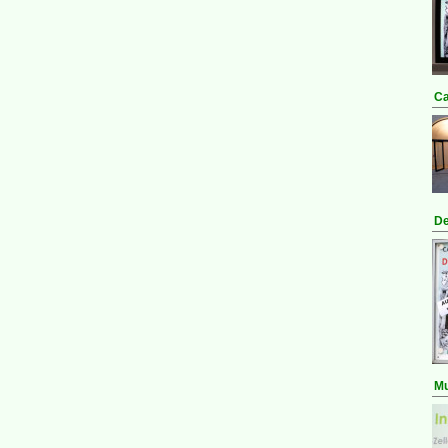
Ca
De
Mu