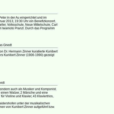
eter in der Au eingerichtet und im
ruar 2013, 19:30 Uhr ein Benefizkonzert.
ller, Volksschule, Neue Mittelschule, Carl
Yuri Iwamoto Pranzl. Durch das Programm
s Gnedt
von Dr. Hermann Zinner kuratierte Kunibert
lers Kunibert Zinner (1906-1990) gezeigt
edt
, sondern auch als Musiker und Komponist.
 einen Walzer, 2 Märsche und eine
ür Violine und Klavier, 43 Klaviertrios,
aidershofen unter der musikalischen
onen von Kunibert Zinner aufgeführt bzw.