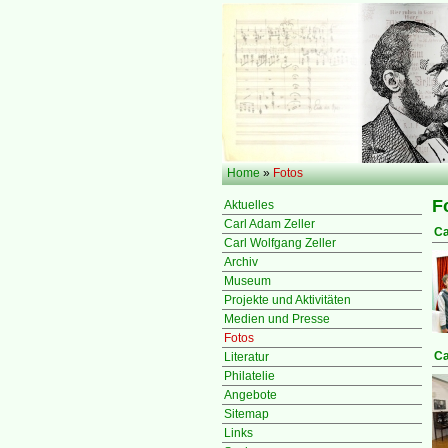
Home
»
Fotos
F
Aktuelles
Carl Adam Zeller
Ca
Carl Wolfgang Zeller
Archiv
Museum
Projekte und Aktivitäten
Medien und Presse
Fotos
Ca
Literatur
Philatelie
Angebote
Sitemap
Links