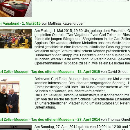
r Vagabund - 1. Mai 2015
von Matthias Katzengruber
Am Freitag, 1. Mai 2015, 19:30 Uhr, gelang dem Ensemble 
gespielten Operette "Der Vagabund" von Carl Zeller ein Rie
feierte die jungen Sänger und Sängerinnen in der Carl Zell
Applaus. Die wunderschönen Melodien unseres Mostviertl
selbst geschickt in eine kammermusikalische Fassung gepack
vor allem mit großem musikalischem Können präsentierten s
Bühnenwerk den knapp 250 Operettenliebhaber aus nah und
München, waren Gäste extra nach St. Peter in der Au gekom
Operettenhimmel" mit dabei zu sein, wie es ein Besucher nach
rl Zeller-Museum - Tag des offenen Museums - 12. April 2015
von David Gnedt
Beim vom Carl Zeller-Museum bereits zum dritten Mal veran
konnten interessierte Besucher am vergangenen Sonntag, 12
Eintritt besichtigen. Mit über 100 Museumsbesuchern wurde 
Stunden ein wahrer Besucherrekord erreicht.
Die Carl Zeller-Musikschule veranstaltete in Kooperation mi
Ort“ von der Kirche bis zum Schloss. Verschiedene Ensembl
an unterschiedlichen Plätzen rund um das Schloss St. Peter i
Unterhaltung.
rl Zeller-Museum - Tag des offenen Museums - 27. April 2014
von Thomas Gned
Am Sonntag, 27. April 2014 gab es von 10:00 bis 12:00 und 