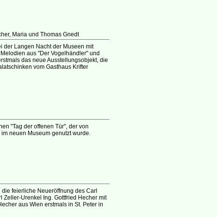
cher, Maria und Thomas Gnedt
ei der Langen Nacht der Museen mit
 Melodien aus "Der Vogelhändler" und
rstmals das neue Ausstellungsobjekt, die
Palatschinken vom Gasthaus Krifter
nen "Tag der offenen Tür", der von
ch im neuen Museum genutzt wurde.
u die feierliche Neueröffnung des Carl
l Zeller-Urenkel Ing. Gottfried Hecher mit
Hecher aus Wien erstmals in St. Peter in