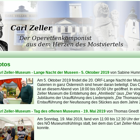
otos
rl Zeller-Museum - Lange Nacht der Museen - 5. Oktober 2019
von Sabine Hum
Am 5. Oktober 2019 findet die 20. ORF-Lange Nacht der Mu
Galerien in ganz Österreich sind heuer daran beteiligt. Das C
ist an diesem Abend von 18:00 bis 00:00 Uhr geöffnet. In ein
Zeller Museum die Entstehung des „Ahnllieds“ (aus „Der Voge
Jubiläums der Uraufführung des Liederspiels „Die Thomasnac
Erstaufführung der Neufassung des Stückes aus dem Jahre 
rl Zeller-Museum - Tag des offenen Museums - 19. Mai 2019
von Thomas Gnedt
Am Sonntag, 19. Mai 2019, fand von 11:00 bis 12:30 Uhr d
des NÖ Museumsfrühlings statt, bei dem das Carl Zeller-Muse
konnte.