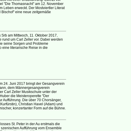
spiel "Die Thomasnacht" am 12. November
m Leben erweckt. Der Mostviertler Literat
nd Bischof" eine neue zeitgemäße
ng Srb am Mittwoch, 11. Oktober 2017,
te rund um Carl Zeller vor. Dabei werden
wie seine Sorgen und Probleme
 eine literarische Reise in die
m 24. Juni 2017 bringt der Gesangverein
Johann, dem Männergesangverein
r Carl Zeller Musikschule unter der
Huber die Meisteroperette "Der
 zur Aufführung. Die über 70 Chorsänger,
(Kurfürstin), Christian Havel (Adam) und
enischer, konzertanter Form auf die Bühne.
osses St. Peter in der Au erstmals die
ner szenischen Aufführung vom Ensemble