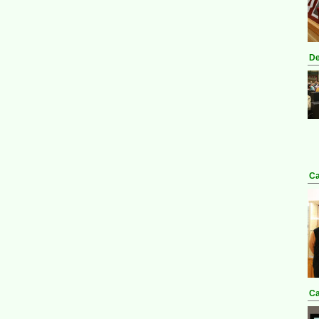
De
Ca
Ca