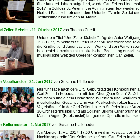
über hundert Jahren auf­geführt, wurde Carl Zellers Lieder
2017 im Schloss St. Peter in der Au mit neuen Text wieder zu
Herbert Pauli schrieb unter dem Untertitel "Martin, Soldat u
Textfassung rund um den hl. Martin.
d Zeller lächelte - 11. Oktober 2017
von Thomas Gnedt
Unter dem Titel "Und Zeller lächelte" trägt der Autor Wolfga
19:30 Uhr, im Schloss St. Peter in der Au selbstverfasste Tex
die Kindheit und Jugendzeit, sein Werk und sein Wirken so
beleuchtet. Umrahmt mit musikalischer Begleitung entsteht so
musikalische Welt des Operettenkomponisten Carl Zeller.
r Vogelhändler - 24. Juni 2017
von Susanne Pfaffeneder
Nur fünf Tage nach dem 175. Geburtstag des Komponisten a
Carl Zeller in Kooperation mit dem Chor „Querfödein“ St. 
Wolfsbach und einem Orchester aus Lehrern und Schülern de
musikalischen Gesamtleitung von Musikschuldirektor Ewald 
Vogelhändler" in der Carl Zeller-Halle in St. Peter in der Au
30 Orchestermusiker und als Solisten Brigitte Gutenbrunner 
Martina Aigner (Briefchristel) bringen die Operette in halbsz
r Kellermeister - 1. Mai 2017
von Susanne Pfaffeneder
Am Montag, 1. Mai 2017, 17:00 Uhr wird im Festsaal des Schl
Nachlassoperette "Der Kellermeister" von Carl Zeller in ei