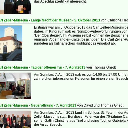
das Abschlusszertifikat überreicht.
rl Zeller-Museum - Lange Nacht der Museen - 5. Oktober 2013
von Christine He
Erstmals war am 5. Oktober 2013 das Carl Zeller-Museum b
dabei. Im Kinoraum gab es Nonstop-Videovorführungen von
"Der Obersteiger". Im Museum selbst konnten die Besucher e
originale Vogelhändler-Kraxe, besichtigen. Die Carl Zeller-
rundeten als kulinarisches Highlight das Angebot ab.
rl Zeller-Museum - Tag der offenen Tür - 7. April 2013
von Thomas Gnedt
Am Sonntag, 7. April 2013 gab es von 14:00 bis 17:00 Uhr ei
zahlreichen interessierten Personen für einen ersten Besu
rl Zeller-Museum - Neueröffnung - 7. April 2013
von David und Thomas Gnedt
Am Sonntag, 7. April 2013 fand im Schloss St. Peter in der A
Zeller-Museums statt. Bei dieser Feier war der 70-jährige Car
seiner Gattin Christine aus Tirol und seine Tochter Gabriela 
der Au zu Besuch.