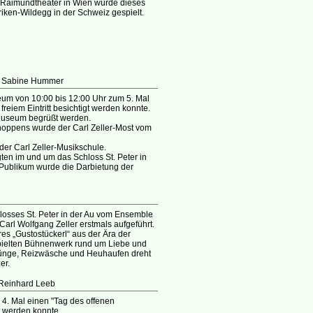
 Raimundtheater in Wien wurde dieses
iken-Wildegg in der Schweiz gespielt.
, Sabine Hummer
seum von 10:00 bis 12:00 Uhr zum 5. Mal
eiem Eintritt besichtigt werden konnte.
-Museum begrüßt werden.
oppens wurde der Carl Zeller-Most vom
 der Carl Zeller-Musikschule.
en im und um das Schloss St. Peter in
 Publikum wurde die Darbietung der
hlosses St. Peter in der Au vom Ensemble
arl Wolfgang Zeller erstmals aufgeführt.
es „Gustostückerl“ aus der Ära der
spielten Bühnenwerk rund um Liebe und
prünge, Reizwäsche und Heuhaufen dreht
er.
 Reinhard Leeb
 4. Mal einen "Tag des offenen
t werden konnte.