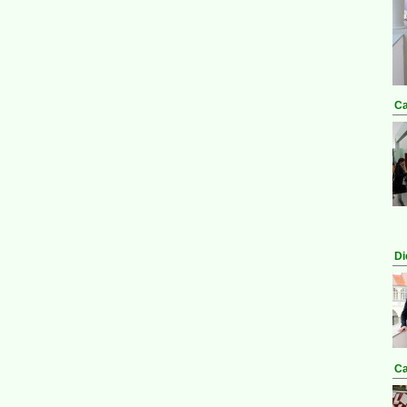
Ca
Di
Ca