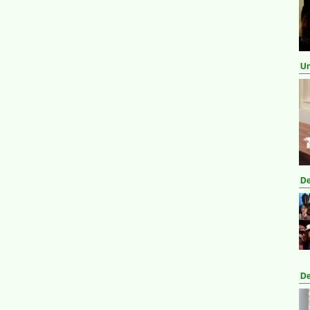
Un
De
De