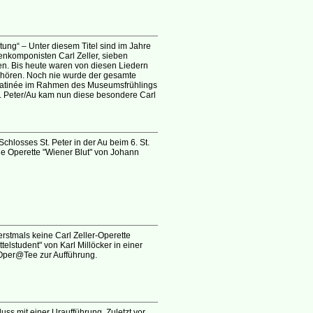
tung“ – Unter diesem Titel sind im Jahre
enkomponisten Carl Zeller, sieben
n. Bis heute waren von diesen Liedern
 hören. Noch nie wurde der gesamte
er Matinée im Rahmen des Museumsfrühlings
. Peter/Au kam nun diese besondere Carl
chlosses St. Peter in der Au beim 6. St.
e Operette "Wiener Blut" von Johann
erstmals keine Carl Zeller-Operette
elstudent" von Karl Millöcker in einer
per@Tee zur Aufführung.
ss mit einer Uraufführung. Zuletzt vor