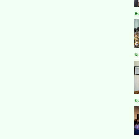
Be
Ku
Ku