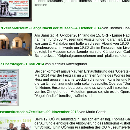
offenen Museums", bei dem interessierte Besucher das Museu
konnten.
rl Zeller-Museum - Lange Nacht der Museen - 4. Oktober 2014
von Thomas Gne
Am Samstag, 4. Oktober 2014 fand die 15. ORF - Lange Nacht
nahmen rund 700 Museen und Ausstellungen daran teil. Das C
war zum 2. Mal dabei und hatte an diesem Abend von 18:00 b
Sonderprogramm wurde um 19:30 Uhr im Kinoraum ein Live-Mi
gezeigt. Im Museum selbst konnte man die Klängen von Carl 
Schellacks auf Originalgrammophonen und -plattenspielern 
r Obersteiger - 1. Mai 2014
von Matthias Katzengruber
Bei der komplett ausverkauften Erstaufführung des "Obersteig
Mai 2014 war der Festsaal im wahrsten Sinne des Wortes bis au
Herz und grossem Elan erweckten die jungen Künstler und
die, zu Unrecht nur mehr sehr selten gespielte, Operette "
für kleines Ensemble bearbeitet und schwungvoll inszeniert
von ins Ohr gehenden Melodien, genau so, wie es die Operet
"Vogelhändler" bereits gewöhnt sind.
seumskustoden-Zertifikat - 09. November 2013
von Maria Gnedt
Beim 12. OÖ Museumstag in Haslach erhielt Ing. Thomas Gne
der Au für die erfolgreiche Absolvierung des Museumskust
für Volkskultur in OÖ vom Präsidenten des OÖ Museumsverb