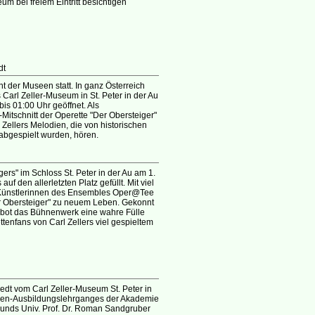
m bei freiem Eintritt besichtigen
dt
 der Museen statt. In ganz Österreich
arl Zeller-Museum in St. Peter in der Au
is 01:00 Uhr geöffnet. Als
tschnitt der Operette "Der Obersteiger"
Zellers Melodien, die von historischen
abgespielt wurden, hören.
ers" im Schloss St. Peter in der Au am 1.
f den allerletzten Platz gefüllt. Mit viel
 Künstlerinnen des Ensembles Oper@Tee
Der Obersteiger" zu neuem Leben. Gekonnt
, bot das Bühnenwerk eine wahre Fülle
tenfans von Carl Zellers viel gespieltem
dt vom Carl Zeller-Museum St. Peter in
oden-Ausbildungslehrganges der Akademie
unds Univ. Prof. Dr. Roman Sandgruber