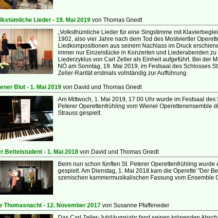
lkstümliche Lieder - 19. Mai 2019
von Thomas Gnedt
„Volksthümliche Lieder für eine Singstimme mit Klavierbeglei
1902, also vier Jahre nach dem Tod des Mostviertler Operett
Liedkompositionen aus seinem Nach­lass im Druck erschiene
immer nur Einzel­stücke in Konzerten und Liederabenden zu
Liederzyklus von Carl Zeller als Einheit aufgeführt. Bei d
NÖ am Sonntag, 19. Mai 2019, im Festsaal des Schlosses St
Zeller-Rarität erstmals vollständig zur Aufführung.
ener Blut - 1. Mai 2019
von David und Thomas Gnedt
Am Mittwoch, 1. Mai 2019, 17:00 Uhr wurde im Festsaal des S
Peterer Operettenfrühling vom Wiener Operettenensemble di
Strauss gespielt.
r Bettelstudent - 1. Mai 2018
von David und Thomas Gnedt
Beim nun schon fünften St. Peterer Operettenfrühling wurde 
gespielt. Am Dienstag, 1. Mai 2018 kam die Operette "Der Bett
szenischen kammermusikalischen Fassung vom Ensemble O
e Thomasnacht - 12. November 2017
von Susanne Pfaffeneder
Das Carl Zeller-Jubiläumsjahr fand seinen krö­nenden Abschlu