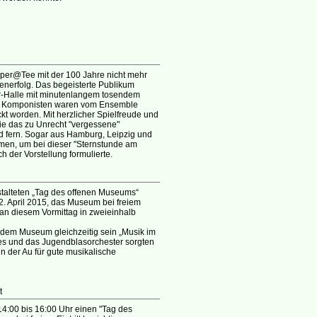
Oper@Tee mit der 100 Jahre nicht mehr
senerfolg. Das begeisterte Publikum
er-Halle mit minutenlangem tosendem
er Komponisten waren vom Ensemble
t worden. Mit herzlicher Spielfreude und
ie das zu Unrecht "vergessene"
 fern. Sogar aus Hamburg, Leipzig und
men, um bei dieser "Sternstunde am
 der Vorstellung formulierte.
stalteten „Tag des offenen Museums“
. April 2015, das Museum bei freiem
an diesem Vormittag in zweieinhalb
t dem Museum gleichzeitig sein „Musik im
es und das Jugendblasorchester sorgten
n der Au für gute musikalische
t
14:00 bis 16:00 Uhr einen "Tag des