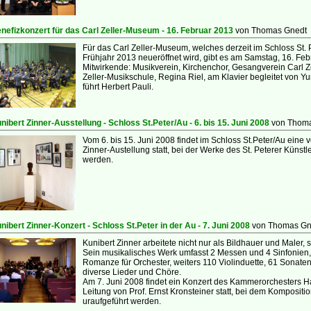
nefizkonzert für das Carl Zeller-Museum - 16. Februar 2013
von Thomas Gnedt
Für das Carl Zeller-Museum, welches derzeit im Schloss St. P
Frühjahr 2013 neueröffnet wird, gibt es am Samstag, 16. Feb
Mitwirkende: Musikverein, Kirchenchor, Gesangverein Carl Ze
Zeller-Musikschule, Regina Riel, am Klavier begleitet von 
führt Herbert Pauli.
nibert Zinner-Ausstellung - Schloss St.Peter/Au - 6. bis 15. Juni 2008
von Thoma
Vom 6. bis 15. Juni 2008 findet im Schloss St.Peter/Au eine 
Zinner-Austellung statt, bei der Werke des St. Peterer Künst
werden.
nibert Zinner-Konzert - Schloss St.Peter in der Au - 7. Juni 2008
von Thomas Gn
Kunibert Zinner arbeitete nicht nur als Bildhauer und Maler
Sein musikalisches Werk umfasst 2 Messen und 4 Sinfonien,
Romanze für Orchester, weiters 110 Violinduette, 61 Sonaten f
diverse Lieder und Chöre.
Am 7. Juni 2008 findet ein Konzert des Kammerorchesters H
Leitung von Prof. Ernst Kronsteiner statt, bei dem Kompositi
uraufgeführt werden.