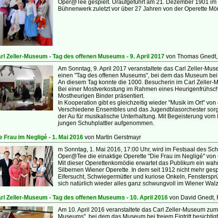
Oper@Tee gespielt. Uraufgeführt am 21. Dezember 1901 im
Bühnenwerk zuletzt vor über 27 Jahren von der Operette Mör
rl Zeller-Museum - Tag des offenen Museums - 9. April 2017
von Thomas Gnedt
Am Sonntag, 9. April 2017 veranstaltete das Carl Zeller-Mu
einen "Tag des offenen Museums", bei dem das Museum bei fr
An diesem Tag konnte die 1000. Besucherin im Carl Zeller
Bei einer Mostverkostung im Rahmen eines Heurigenfrühsch
Mostheurigen Binder präsentiert.
In Kooperation gibt es gleichzeitig wieder "Musik im Ort" von
Verschiedene Ensembles und das Jugendblasorchester sorgt
der Au für musikalische Unterhaltung. Mit Begeisterung vom
jungen Schuhplattler aufgenommen.
e Frau im Negligé - 1. Mai 2016
von Martin Gerstmayr
m Sonntag, 1. Mai 2016, 17:00 Uhr, wird im Festsaal des Sc
Oper@Tee die einaktige Operette "Die Frau im Negligé" von C
Mit dieser Operettenkomödie erwartet das Publikum ein wahr
Silbernen Wiener Operette. In dem seit 1912 nicht mehr ge
Eifersucht, Schwiegermütter und kuriose Onkeln, Fensters
sich natürlich wieder alles ganz schwungvoll im Wiener Walz
rl Zeller-Museum - Tag des offenen Museums - 10. April 2016
von David Gnedt,
Am 10. April 2016 veranstaltete das Carl Zeller-Museum zum
Museums", bei dem das Museum bei freiem Eintritt besichtig