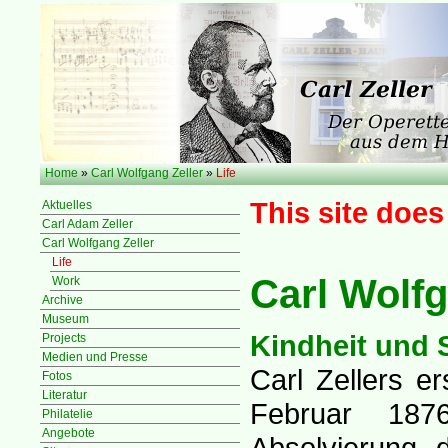
Home
»
Carl Wolfgang Zeller
»
Life
This site does
Aktuelles
Carl Adam Zeller
Carl Wolfgang Zeller
Life
Carl Wolfg
Work
Archive
Museum
Kindheit und 
Projects
Medien und Presse
Carl Zellers e
Fotos
Literatur
Februar 18
Philatelie
Angebote
Absolvierung d