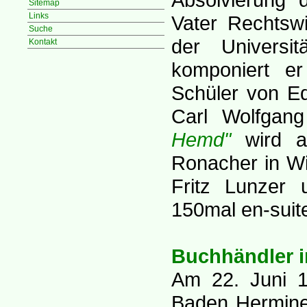
Sitemap
Links
Vater Rechtsw
Suche
der Universi
Kontakt
komponiert er
Schüler von Ed
Carl Wolfgang
Hemd"
wird a
Ronacher in Wi
Fritz Lunzer 
150mal en-suite
Buchhändler i
Am 22. Juni 19
Baden Hermine 