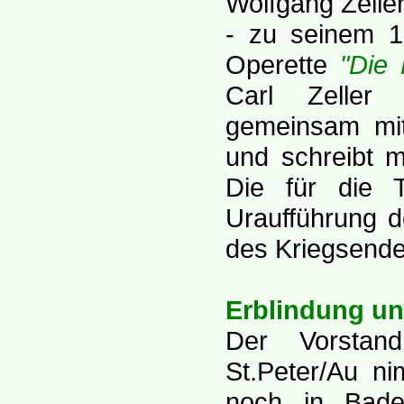
Wolfgang Zeller
- zu seinem 1
Operette
"Die
Carl Zeller 
gemeinsam mit
und schreibt m
Die für die 
Uraufführung 
des Kriegsendes
Erblindung u
Der Vorstan
St.Peter/Au n
noch in Bade