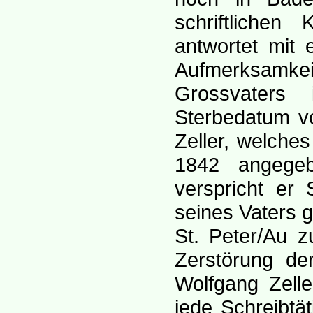
schriftlichen
antwortet mit 
Aufmerksamkei
Grossvaters 
Sterbedatum vo
Zeller, welche
1842 angegeb
verspricht er
seines Vaters 
St. Peter/Au zu
Zerstörung de
Wolfgang Zelle
jede Schreibtä