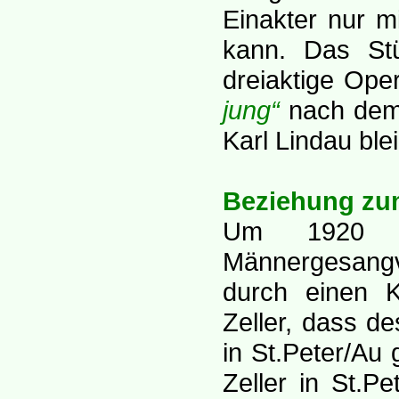
Einakter nur m
kann. Das Stü
dreiaktige Ope
jung“
nach dem
Karl Lindau ble
Beziehung zu
Um 1920 er
Männergesangve
durch einen 
Zeller, dass de
in St.Peter/Au
Zeller in St.P