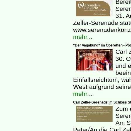
Berei
Seren
31. A
Zeller-Serenade stat
www.serenadenkonze
mehr...
"Der Vagabund" im Operetten - Po
Carl 
30. O
und e
beein
Einfallsreichtum, wä
West aufgrund seiner 
mehr...
Carl Zeller-Serenade im Schloss St
Zum d
Seren
Am So
Peter/Au die Carl Z