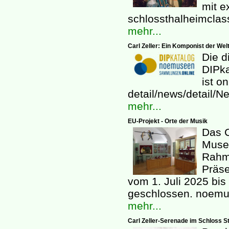
mit e
schlossthalheimclass
mehr...
Carl Zeller: Ein Komponist der We
Die d
DIPk
ist o
detail/news/detail/N
mehr...
EU-Projekt - Orte der Musik
Das C
Muse
Rahm
Präse
vom 1. Juli 2025 bi
geschlossen. noemu
mehr...
Carl Zeller-Serenade im Schloss St