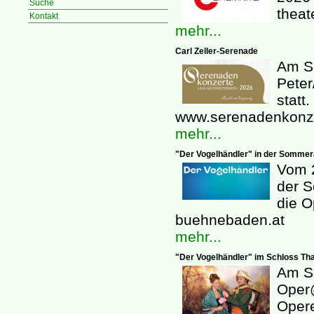
Suche
theat
Kontakt
mehr...
Carl Zeller-Serenade
Am So
Peter
statt
www.serenadenkonze
mehr...
"Der Vogelhändler" in der Somme
Vom 2
der S
die O
buehnebaden.at
mehr...
"Der Vogelhändler" im Schloss Th
Am So
Oper@
Opere