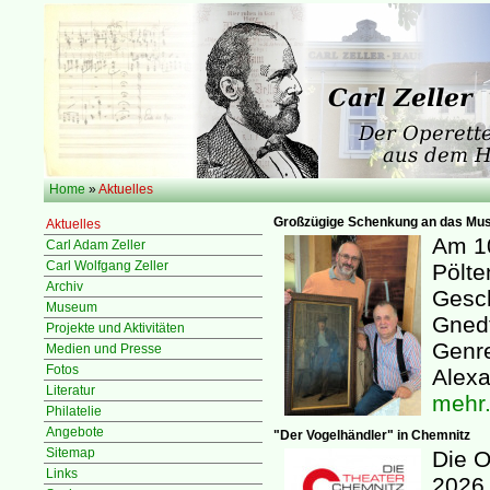
Home
»
Aktuelles
Großzügige Schenkung an das M
Aktuelles
Am 10
Carl Adam Zeller
Carl Wolfgang Zeller
Pölte
Archiv
Gesch
Museum
Gnedt
Projekte und Aktivitäten
Genre
Medien und Presse
Fotos
Alexa
Literatur
mehr.
Philatelie
Angebote
"Der Vogelhändler" in Chemnitz
Sitemap
Die O
Links
2026 