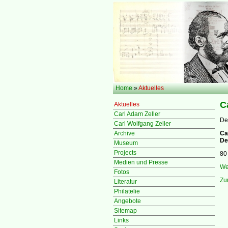
Home
»
Aktuelles
C
Aktuelles
Carl Adam Zeller
De
Carl Wolfgang Zeller
Archive
Ca
De
Museum
Projects
80
Medien und Presse
We
Fotos
Zu
Literatur
Philatelie
Angebote
Sitemap
Links