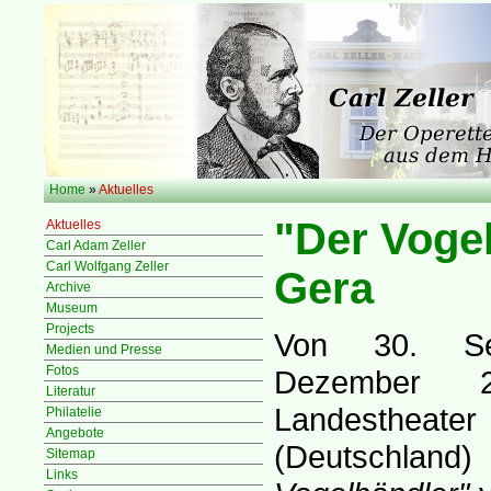
Home
»
Aktuelles
"Der Vogel
Aktuelles
Carl Adam Zeller
Carl Wolfgang Zeller
Gera
Archive
Museum
Projects
Von 30. Se
Medien und Presse
Fotos
Dezember 2
Literatur
Landesthe
Philatelie
Angebote
(Deutschland
Sitemap
Links