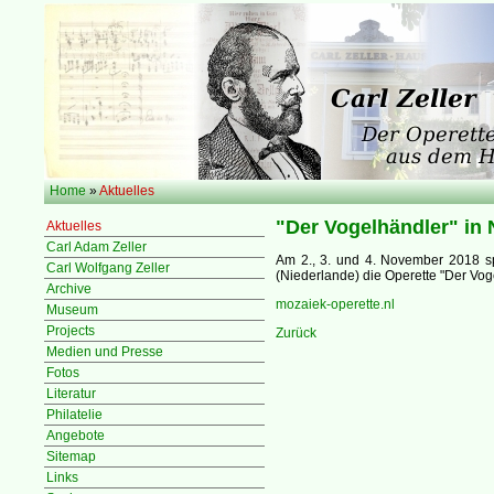
Home
»
Aktuelles
"Der Vogelhändler" in 
Aktuelles
Carl Adam Zeller
Am 2., 3. und 4. November 2018 sp
Carl Wolfgang Zeller
(Niederlande) die Operette "Der Vog
Archive
mozaiek-operette.nl
Museum
Projects
Zurück
Medien und Presse
Fotos
Literatur
Philatelie
Angebote
Sitemap
Links