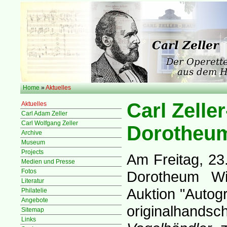
Home
»
Aktuelles
Carl Zelle
Aktuelles
Carl Adam Zeller
Carl Wolfgang Zeller
Dorotheu
Archive
Museum
Projects
Am Freitag, 23
Medien und Presse
Fotos
Dorotheum Wi
Literatur
Auktion "Autog
Philatelie
Angebote
originalhandsch
Sitemap
Links