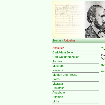
Home
»
Aktuelles
"
Aktuelles
Carl Adam Zeller
Di
Carl Wolfgang Zeller
Vo
Archive
go
Museum
Projects
Zu
Medien und Presse
Fotos
Literatur
Philatelie
Angebote
Sitemap
Links