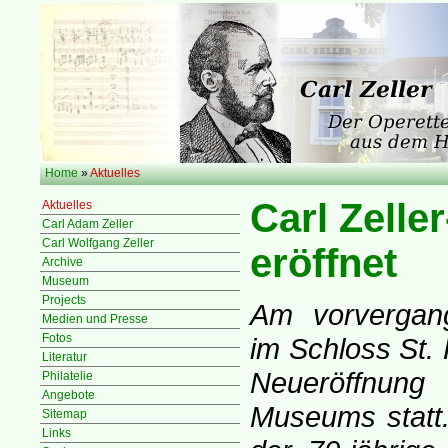
Home
»
Aktuelles
Carl Zell
Aktuelles
Carl Adam Zeller
Carl Wolfgang Zeller
eröffnet
Archive
Museum
Projects
Am vorvergan
Medien und Presse
Fotos
im Schloss St. 
Literatur
Neueröffnung
Philatelie
Angebote
Museums statt.
Sitemap
Links