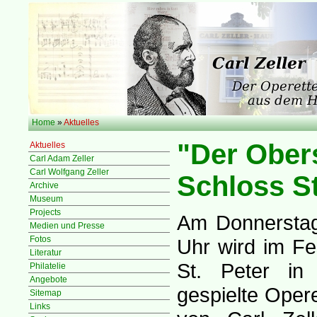
Home
»
Aktuelles
"Der Obers
Aktuelles
Carl Adam Zeller
Carl Wolfgang Zeller
Schloss St
Archive
Museum
Projects
Am Donnerstag
Medien und Presse
Fotos
Uhr wird im Fe
Literatur
St. Peter in
Philatelie
Angebote
gespielte Opere
Sitemap
Links