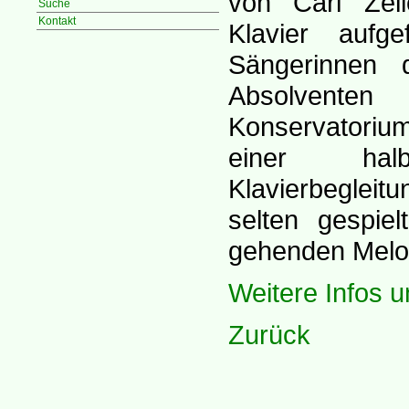
von Carl Zell
Suche
Kontakt
Klavier aufg
Sängerinnen 
Absolvente
Konservatoriu
einer halb
Klavierbegleit
selten gespie
gehenden Melo
Weitere Infos u
Zurück